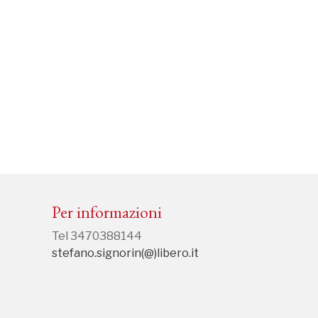
Per informazioni
Tel 3470388144
stefano.signorin(@)libero.it